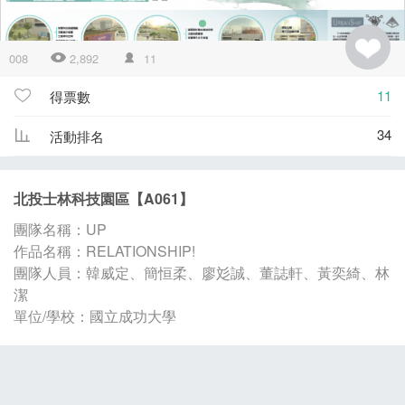
008
2,892
11
11
得票數
34
活動排名
北投士林科技園區【A061】
團隊名稱：UP
作品名稱：RELATIONSHIP!
團隊人員：韓威定、簡恒柔、廖彣誠、董誌軒、黃奕綺、林
潔
單位/學校：國立成功大學