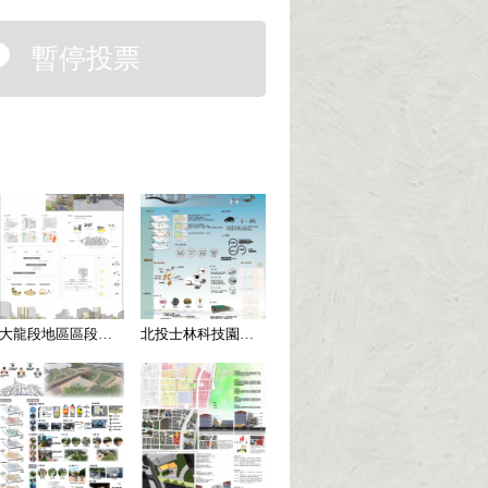
暫停投票
大龍段地區區段徵收【A011】
北投士林科技園區【A063】