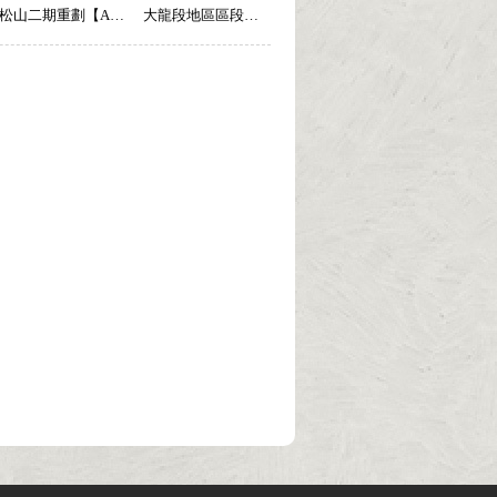
松山二期重劃【A105】
大龍段地區區段徵收【A097】