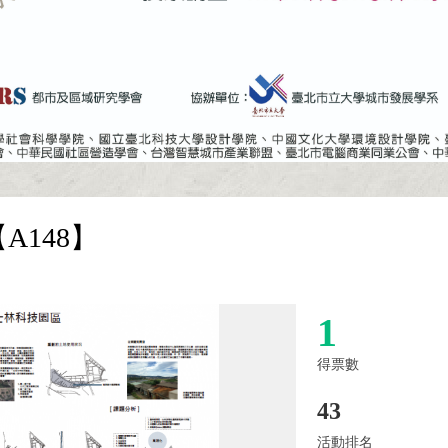
A148】
1
得票數
43
活動排名