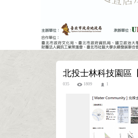
北投士林科技園區【
035
1809
1