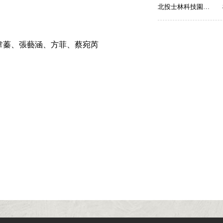
北投士林科技園區【A092】
韋蓁、張藝涵、方菲、蔡宛芮