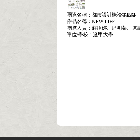
團隊名稱：都市設計概論第四組
作品名稱：NEW LIFE
團隊人員：莊淯婷、潘明蓁、陳
單位/學校：逢甲大學