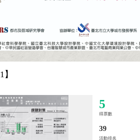
1】
5
得票數
39
活動排名