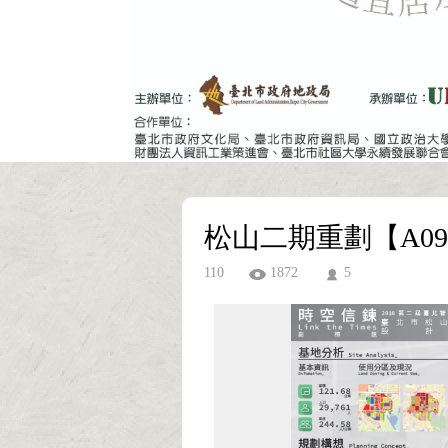
松山二期重劃【A09
110
1872
5