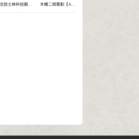
北投士林科技園區【A055】
木柵二期重劃【A098】