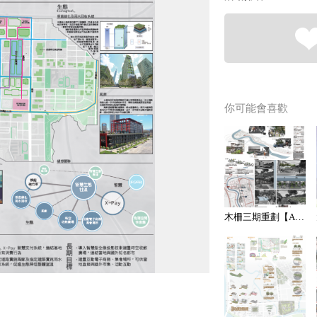
你可能會喜歡
木柵三期重劃【A056】