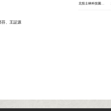
北投士林科技園區【A090】
郁芬、王証源