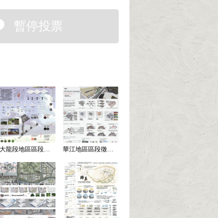
暫停投票
大龍段地區區段徵收【A047】
華江地區區段徵收【A131】