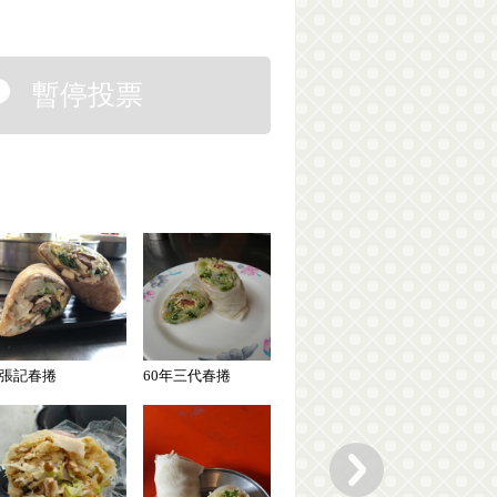
暫停投票
張記春捲
60年三代春捲