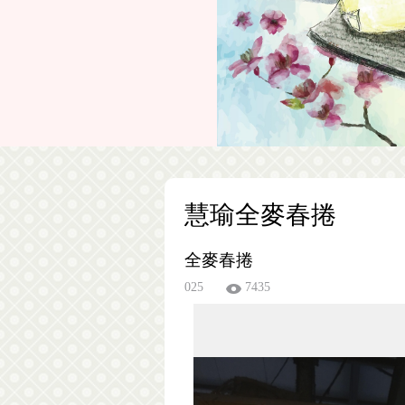
慧瑜全麥春捲
全麥春捲
025
7435