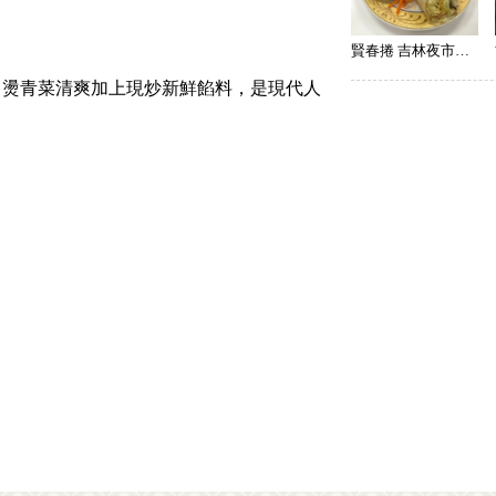
賢春捲 吉林夜市總店
川燙青菜清爽加上現炒新鮮餡料，是現代人