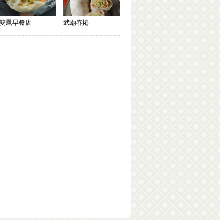
雙鳳早餐店
武廟春捲