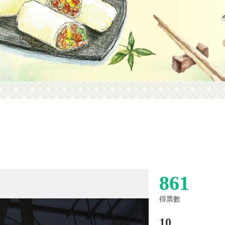
861
得票數
10