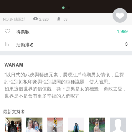
NO.8- 陳冠廷
2,826
53
1,989
得票數
3
活動排名
WANAM
"以日式的武俠與藝妓元素，展現江戶時期男女情懷，且探
討性別刻板印象與性別認同的種種議題，使人省思。
如果這個世界的價值觀，撕下是男是女的標籤，勇敢去愛，
世界是不是會有更多幸福的人們呢?"
最新支持者