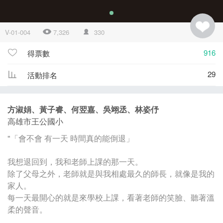
V-01-004
7,326
330
916
得票數
29
活動排名
方淑娟、黃子睿、何翌嘉、吳翊丞、林姿伃
高雄市王公國小
"「會不會 有一天 時間真的能倒退」
我想退回到，我和老師上課的那一天。
除了父母之外，老師就是與我相處最久的師長，就像是我的
家人。
每一天最開心的就是來學校上課，看著老師的笑臉、聽著溫
柔的聲音。