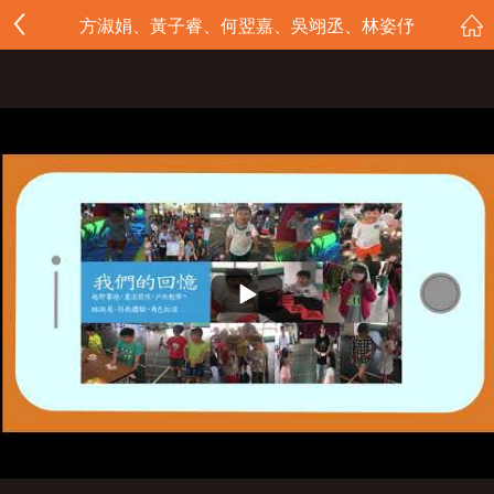
方淑娟、黃子睿、何翌嘉、吳翊丞、林姿伃