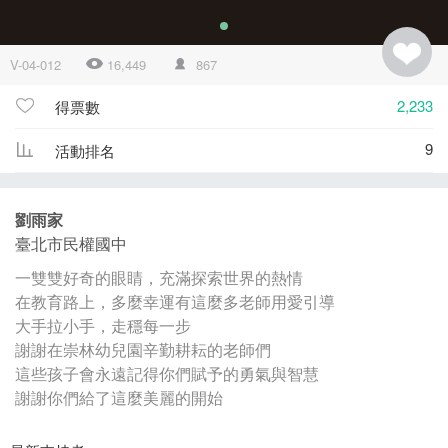
V-04-012
16,449
867
2,233
得票數
9
活動排名
劉雨家
臺北市民權國中
一雙雙好奇的眼睛，充滿探索世界的熱情
在教育路上，多麼幸運有這麼多老師用愛引導
大手拉小手，走穩每一步
謝謝在崇林幼兒園辛勤耕耘的老師們
這些孩子會永遠記得你們賦予的勇氣與智慧
謝謝你們給了這麼美麗的開始