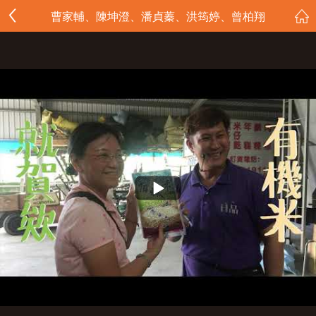
曹家輔、陳坤澄、潘貞蓁、洪筠婷、曾柏翔