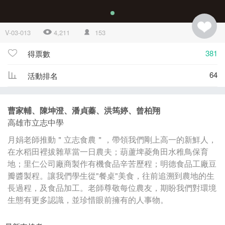
V-03-013
4,211
153
381
得票數
64
活動排名
曹家輔、陳坤澄、潘貞蓁、洪筠婷、曾柏翔
高雄市立志中學
月娟老師推動＂立志食農＂，帶領我們剛上高一的新鮮人，
在水稻田裡拔雜草當一日農夫；葫蘆埤菱角田水稚鳥保育
地；里仁公司廠商製作有機食品辛苦歷程；明德食品工廠豆
瓣醬製程。讓我們學生從"餐桌"美食，往前追溯到農地的生
長過程，及食品加工。老師尊敬每位農友，期盼我們對環境
生態有更多認識，並珍惜眼前擁有的人事物。