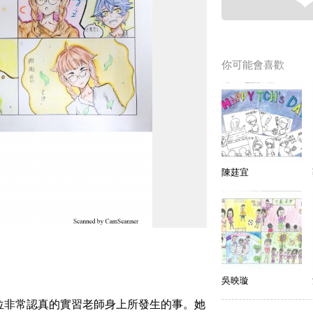
你可能會喜歡
陳莛宜
吳映璇
位非常認真的實習老師身上所發生的事。她