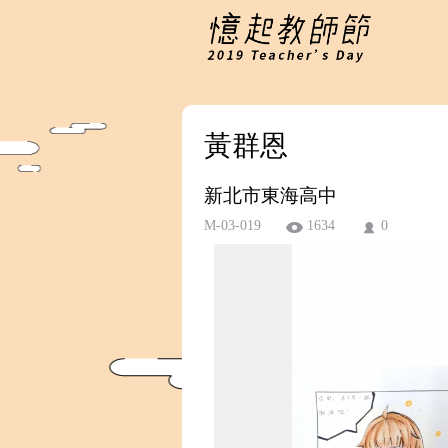
黃群恩
新北市東海高中
M-03-019
1634
0