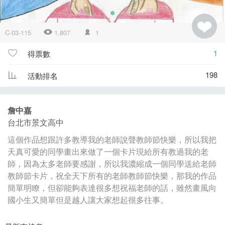
C-03-115
1,807
1
1
得票數
198
活動排名
詹中嘉
台北市景文高中
這個作品想跟許多教導我的老師說聲教師節快樂，所以我把
天真可愛的同學畫出來做了一個卡片現給所有教過我的老
師，因為太多老師要感謝，所以我濃縮成一個同學送給老師
教師節卡片，祝全天下所有的老師教師節快樂，那我的作品
簡單明瞭，但卻能夠表達很多想祝福老師的話，雖然畫風向
國小生又簡單但是越人讓大家想起很多往事。