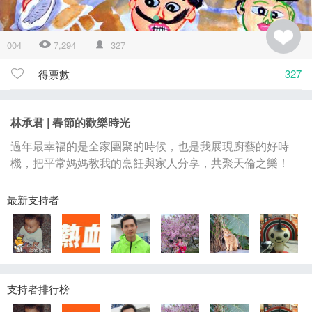
004
7,294
327
327
得票數
林承君 | 春節的歡樂時光
過年最幸福的是全家團聚的時候，也是我展現廚藝的好時
機，把平常媽媽教我的烹飪與家人分享，共聚天倫之樂！
最新支持者
支持者排行榜