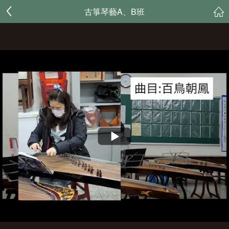
古箏琴藝A、B班