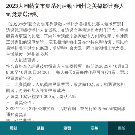
2023大潮藝文市集系列活動~潮州之美攝影比賽人
氣獎票選活動
【2023大潮藝文市集系列活動～潮州之美攝影比賽人氣獎票選】
透過鏡頭捕捉潮州人文景觀，並透過文字傳達作者創作理念，帶領
觀看者更深入其境，正向的生活態度為家鄉注入創新氛圍，串連民
眾與家鄉的深厚情誼，展現潮州的鄉土及在地特色與情懷，藉以推
廣潮州美景與文化底蘊，期望與社會大眾一同欣賞潮州土地之美。
主辦單位：潮州鎮公所
一、人氣獎票選：
符合資格進入評選後始得進入人氣獎投票，時間為2023年10月6日
8:00至10月20日24:00止，每人每天3票每件作品可各投1票，選出
得票數前10名。
二、比賽獎勵：人氣獎由民眾票選，票數前10名者，如遇票數相
同者，將另外加入評審投票裁決。
人氣獎-10名~禮券1,000元，獎狀乙紙
三、得獎公佈：
2023年10月27日公布於線上活動官網，並另行發送 email或簡訊
通知得獎者。
四、頒獎典禮：
2023年11月11日(星期六)，地點:潮州日式歷史建築文化園區，將
公告於線上活動官網。