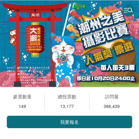
參選數量
總投票數
訪問量
149
13,177
386,439
我要報名