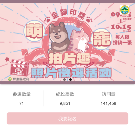
參選數量
總投票數
訪問量
71
9,851
141,458
我要報名