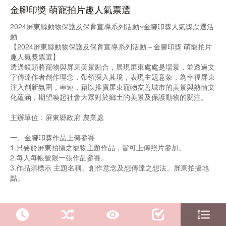
金腳印獎 萌寵拍片趣人氣票選
2024屏東縣動物保護及保育宣導系列活動~金腳印獎人氣獎票選活
動
【2024屏東縣動物保護及保育宣導系列活動～金腳印獎 萌寵拍片
趣人氣獎票選】
透過鏡頭將寵物與屏東美景融合，展現屏東處處是場景，並透過文
字傳達作者創作理念，帶領深入其境，表現主題意象，為幸福屏東
注入創新氛圍，串連，藉以推廣屏東寵物友善城市的美景與熱情文
化蘊涵，期望喚起社會大眾對於鄉土的美景及保護動物的關注。
主辦單位：屏東縣政府 農業處
一、金腳印獎作品上傳參賽
1.只要於屏東拍攝之寵物主題作品，皆可上傳照片參加。
2.每人每帳號限一張作品參賽。
3.作品須標示 主題名稱、創作意念及想傳達之想法、屏東拍攝地
點。
二、人氣獎票選：
符合資格進入評選後始得進入人氣獎投票，時間為2024年09月25