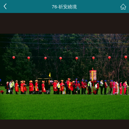
76-祈安繞境