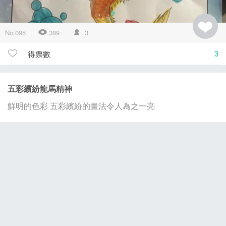
No.095
389
3
3
得票數
五彩繽紛龍馬精神
鮮明的色彩 五彩繽紛的畫法令人為之一亮