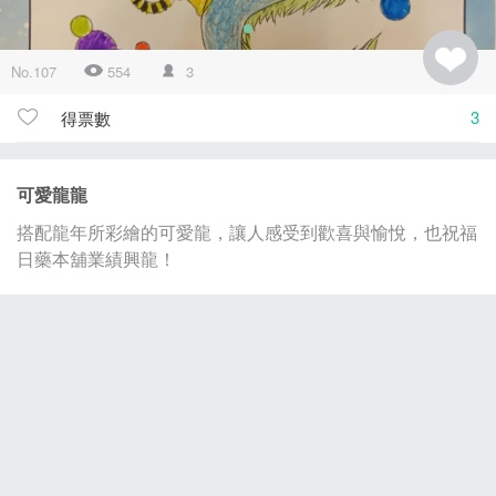
No.107
554
3
3
得票數
可愛龍龍
搭配龍年所彩繪的可愛龍，讓人感受到歡喜與愉悅，也祝福
日藥本舖業績興龍！