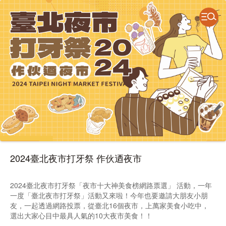
2024臺北夜市打牙祭 作伙迺夜市
2024臺北夜市打牙祭「夜市十大神美食榜網路票選」 活動，一年
一度「臺北夜市打牙祭」活動又來啦！今年也要邀請大朋友小朋
友，一起透過網路投票，從臺北16個夜市，上萬家美食小吃中，
選出大家心目中最具人氣的10大夜市美食！！