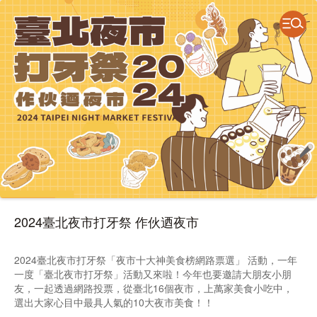
2024臺北夜市打牙祭 作伙迺夜市
2024臺北夜市打牙祭「夜市十大神美食榜網路票選」 活動，一年
一度「臺北夜市打牙祭」活動又來啦！今年也要邀請大朋友小朋
友，一起透過網路投票，從臺北16個夜市，上萬家美食小吃中，
選出大家心目中最具人氣的10大夜市美食！！