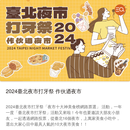
2024臺北夜市打牙祭 作伙迺夜市
2024臺北夜市打牙祭「夜市十大神美食榜網路票選」 活動，一年
一度「臺北夜市打牙祭」活動又來啦！今年也要邀請大朋友小朋
友，一起透過網路投票，從臺北16個夜市，上萬家美食小吃中，
選出大家心目中最具人氣的10大夜市美食！！