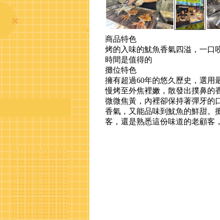
商品特色
烤的入味的魷魚香氣四溢，一口
時間是值得的
攤位特色
擁有超過60年的悠久歷史，選用
慢烤至外焦裡嫩，散發出撲鼻的
微微焦黃，內裡卻保持著彈牙的
香氣，又能品味到魷魚的鮮甜。
客，還是熟悉這份味道的老顧客