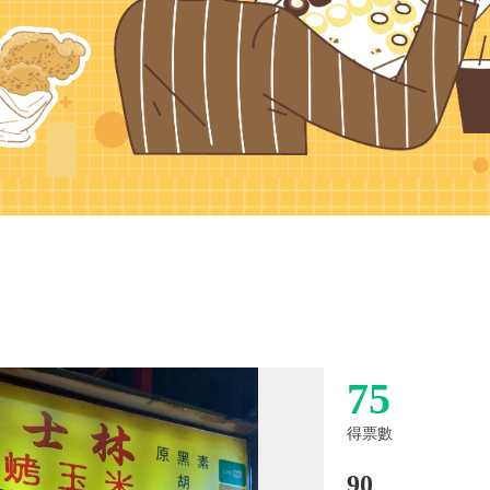
75
得票數
90