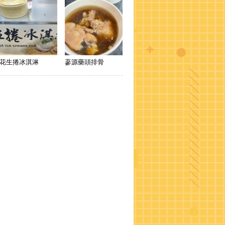
花生捲冰淇淋
蔘源藥頭排骨