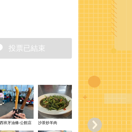
投票已結束
西班牙油條-公館店
沙茶炒羊肉