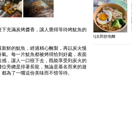
咬下充滿炭烤醬香，讓人覺得等待烤魷魚的
Q太郎炒泡麵
最新鮮的魷魚，經過精心醃製，再以炭火慢
香氣。每一片魷魚都被烤得恰到好處，表面
口感，讓人一口咬下去，既能享受到炭火的
攤位旁總是排著長龍，無論是慕名而來的遊
，都為了一嚐這份美味而不惜等待。