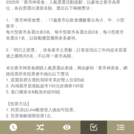
2025年「夜市神美食」人氣票選活動規劃，以參加之夜市為單
位，各自票選出適當名額。選出以下兩種獎項：
1. 「夜市神美食獎」：17處夜市以飲食攤數量分為大、中、小型
夜市，
每大型夜市各選出前3名、每中型夜市各選出前2名，每小型夜市
各選出1名，以鼓勵優質攤商多多參與。
2.「明日之星獎」，依各夜市之票數，計算並找出三年內從未當選
過之攤商共5名，不以單一夜市為限。
本次夜市神美食網路人氣票選結束後，將由參與「夜市神美食」網
路投票所有投票者中抽出以下獎項
1. 苗栗苑裡古厝民宿啡常美好雙人住宿5組
2. 內湖易牙居港點超市100元折價券100張
3. 進口礦泉水&氣泡水組30組
【投票方法】
1. 民眾須以Line帳號登入後始可投票。
2. 民眾每帳號限投票1次。
投票完成，也歡迎可以前往臺北市市場處「臺北好市發聲」FB粉
絲專頁，參加互動抽獎活動喔~