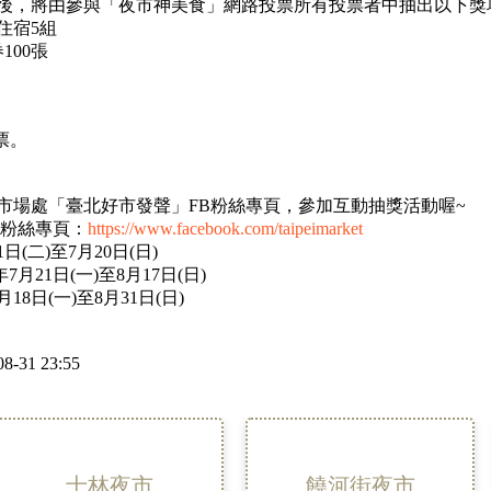
後，將由參與「夜市神美食」網路投票所有投票者中抽出以下獎
住宿5組
100張
票。
市場處「臺北好市發聲」FB粉絲專頁，參加互動抽獎活動喔~
B粉絲專頁：
https://www.facebook.com/taipeimarket
(二)至7月20日(日)
月21日(一)至8月17日(日)
8日(一)至8月31日(日)
8-31 23:55
士林夜市
饒河街夜市