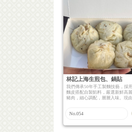
林記上海生煎包、鍋貼
我們傳承50年手工製麵技藝，採
麵皮搭配自製餡料，嚴選新鮮高
豬肉，細心調配，層層入味。現由.
No.054