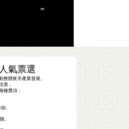
食人氣票選
動整體夜市產業發展。
投票，
兩種獎項：
參與。
為限。