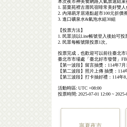
本次夜市神美食網路人氣票選結束
1. 苗栗苑裡古厝民宿啡常美好雙人
2. 內湖易牙居港點超市100元折價券
3. 進口礦泉水&氣泡水組30組
【投票方法】
1. 民眾須以Line帳號登入後始可投
2. 民眾每帳號限投票1次。
投票完成，也歡迎可以前往臺北市
臺北市市場處「臺北好市發聲」F
【第一波段】留言抽獎：114年7月1日
【第二波段】照片上傳 抽獎：114年7
【第三波段】打卡抽好禮：114年8月1
活動時區: UTC +08:00
投票時間: 2025-07-01 12:00 ~ 2025-0
寧夏夜市