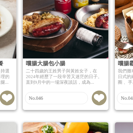
餐
嚐腸大腸包小腸
嚐腸
堅持選
二十四歲的王姓男子與黃姓女子，在
我們攤
料理的
2024年經歷了一段辛苦又迷茫的日子。
日式的
...
直到9月中的一場深夜談話，成為...
圈 、手
No.046
No.04