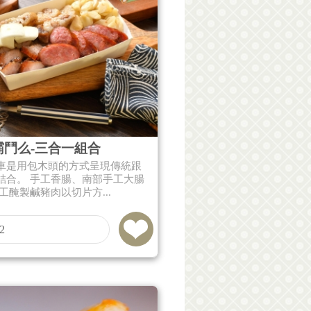
霸鬥么-三合一組合
車是用包木頭的方式呈現傳統跟
結合。 手工香腸、南部手工大腸
工醃製鹹豬肉以切片方...
2