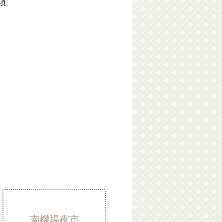
項
南機場夜市