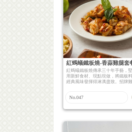
紅螞蟻鐵板燒-香蒜雞腿套
紅螞蟻鐵板燒傳承三十年手藝，
用新鮮食材、現點現做，將鐵板
經典風味發揮得淋漓盡致。招牌雞腿
No.047