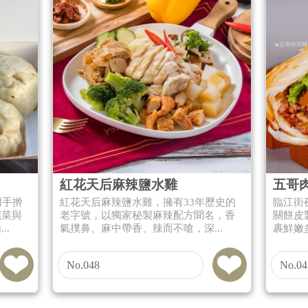
紅花天后麻辣鹽水雞
五哥
用手擀
紅花天后麻辣鹽水雞，擁有33年歷史的
臨江街
麗菜與
老字號，以獨家秘製麻辣配方聞名，香
關餅皮
..
氣撲鼻、麻中帶香、辣而不嗆，深...
裹鮮嫩
No.048
No.04