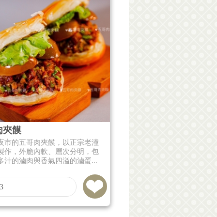
肉夾饃
夜市的五哥肉夾饃，以正宗老潼
製作，外脆內軟、層次分明，包
多汁的滷肉與香氣四溢的滷蛋...
3