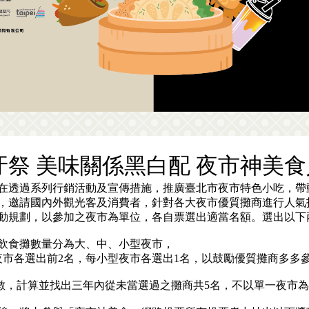
打牙祭 美味關係黑白配 夜市神美
在透過系列行銷活動及宣傳措施，推廣臺北市夜市特色小吃，帶
，邀請國內外觀光客及消費者，針對各大夜市優質攤商進行人氣
選活動規劃，以參加之夜市為單位，各自票選出適當名額。選出以下
市以飲食攤數量分為大、中、小型夜市，
夜市各選出前2名，每小型夜市各選出1名，以鼓勵優質攤商多多
票數，計算並找出三年內從未當選過之攤商共5名，不以單一夜市