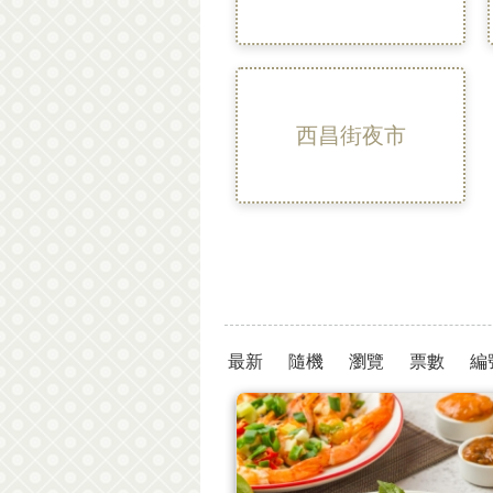
西昌街夜市
最新
隨機
瀏覽
票數
編