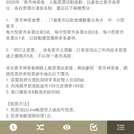
2025年「夜市神美食」人氣票選活動規劃，以參加之夜市為單
位，各自票選出適當名額。選出以下兩種獎項：
1. 「夜市神美食獎」：17處夜市以飲食攤數量分為大、中、小型
夜市，
每大型夜市各選出前3名、每中型夜市各選出前2名，每小型夜市
各選出1名，以鼓勵優質攤商多多參與。
2.「明日之星獎」，依各夜市之票數，計算並找出三年內從未當選
過之攤商共5名，不以單一夜市為限。
本次夜市神美食網路人氣票選結束後，將由參與「夜市神美食」網
路投票所有投票者中抽出以下獎項
1. 苗栗苑裡古厝民宿啡常美好雙人住宿5組
2. 內湖易牙居港點超市100元折價券100張
3. 進口礦泉水&氣泡水組30組
【投票方法】
1. 民眾須以Line帳號登入後始可投票。
2. 民眾每帳號限投票1次。
投票完成，也歡迎可以前往臺北市市場處「臺北好市發聲」FB粉
絲專頁，參加互動抽獎活動喔~