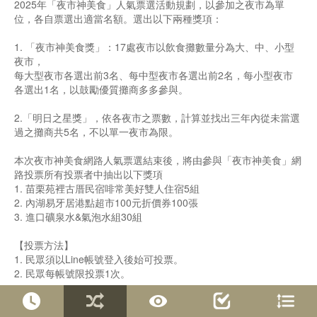
2025年「夜市神美食」人氣票選活動規劃，以參加之夜市為單
位，各自票選出適當名額。選出以下兩種獎項：
1. 「夜市神美食獎」：17處夜市以飲食攤數量分為大、中、小型
夜市，
每大型夜市各選出前3名、每中型夜市各選出前2名，每小型夜市
各選出1名，以鼓勵優質攤商多多參與。
2.「明日之星獎」，依各夜市之票數，計算並找出三年內從未當選
過之攤商共5名，不以單一夜市為限。
本次夜市神美食網路人氣票選結束後，將由參與「夜市神美食」網
路投票所有投票者中抽出以下獎項
1. 苗栗苑裡古厝民宿啡常美好雙人住宿5組
2. 內湖易牙居港點超市100元折價券100張
3. 進口礦泉水&氣泡水組30組
【投票方法】
1. 民眾須以Line帳號登入後始可投票。
2. 民眾每帳號限投票1次。
投票完成，也歡迎可以前往臺北市市場處「臺北好市發聲」FB粉
絲專頁，參加互動抽獎活動喔~