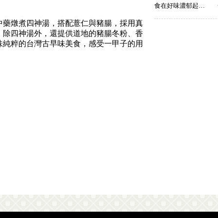
食在好味濃郁起司章魚燒
中藥燉煮四神湯，搭配薏仁與豬腸，採用真
。除四神湯外，還提供道地的豬腸冬粉、香
味純粹的台灣古早味美食，感受一甲子的用