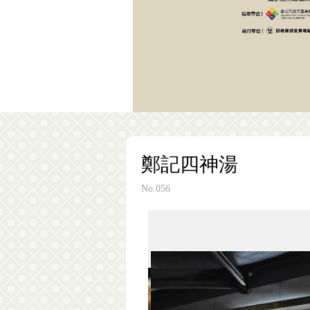
鄭記四神湯
No.056