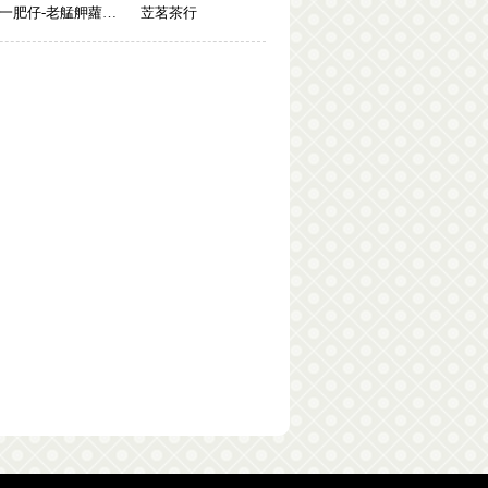
一肥仔-老艋舺蘿蔔排骨湯
苙茗茶行