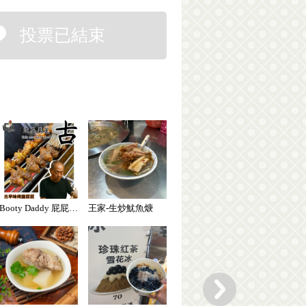
投票已結束
Booty Daddy 屁屁老爹-串烤雞屁股
王家-生炒魷魚焿