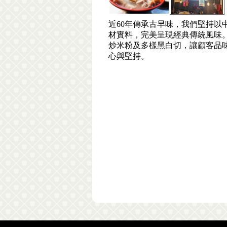
近60年傳承古早味，我們堅持以
材實料，完美呈現經典傳統風味
炒米粉及多樣黑白切，讓顧客品
心與堅持。