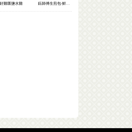
好雞匯鹽水雞
鈺師傅生煎包-鮮肉玉米包