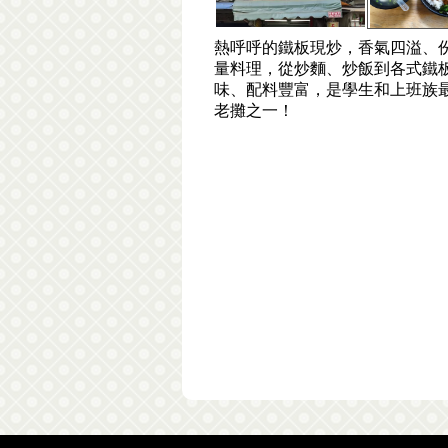
熱呼呼的鐵板現炒，香氣四溢、
量料理，從炒麵、炒飯到各式鐵
味、配料豐富，是學生和上班族
老攤之一！