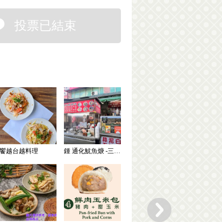
投票已結束
饗越台越料理
鍾 通化魷魚焿 -三種焿