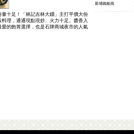
新埔鐵板燒
份量十足！「林記吉林大鐤」主打平價大份
板料理，通通現點現炒、火力十足。醬香入
最愛的飽胃選擇，也是石牌商城夜市的人氣