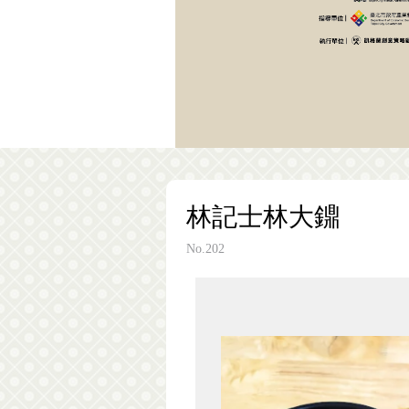
林記士林大鐤
No.202