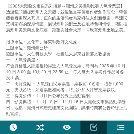
【2025大潮藝文市集系列活動～潮州之美攝影比賽人氣獎票選】
透過鏡頭捕捉潮州人文景觀，並透過文字傳達作者創作理念，帶領
觀看者更深入其境，正向的生活態度為家鄉注入創新氛圍，串連民
眾與家鄉的深厚情誼，展現潮州的鄉土及在地特色與情懷，藉以推
廣潮州美景與文化底蘊，期望與社會大眾一同欣賞潮州土地之美。
指導單位：文化部、屏東縣政府文化處
主辦單位：潮州鎮公所
協辦單位：大仁科技大學、社團法人屏東縣聚落文教協會
一、人氣獎票選：
符合資格進入評選後始得進入人氣獎投票，時間為 2025 年 10 月
10 日 8:00 至 10月20 日 23:59 止，每人每天 3 票每件作品可各
投 1 票。
二、比賽獎勵： 人氣獎由民眾票選，票數前10名者，禮券1,000
元，獎狀乙紙，如遇票數相同者，將另外加入評審投票裁決。
三、得獎公佈： 11月1日公布於線上活動官網。
四、頒獎典禮： 11 月 15 日、11 月 16 日大潮藝文市集活動舉辦
日，地點：潮州日式歷史建築文化園區，詳細時間將公告於線上活
動官網。
活動時區: UTC +08:00