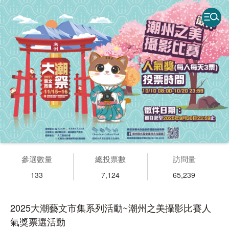
參選數量
總投票數
訪問量
133
7,124
65,239
2025大潮藝文市集系列活動~潮州之美攝影比賽人
氣獎票選活動