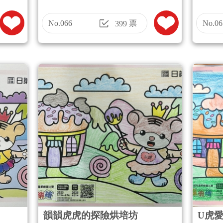
No.066
票
No.06
399
韻韻虎虎的探險烘培坊
U虎