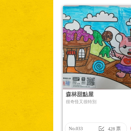
森林甜點屋
很奇怪又很特別
No.033
票
428