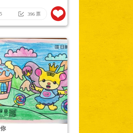
5
票
396
愛你