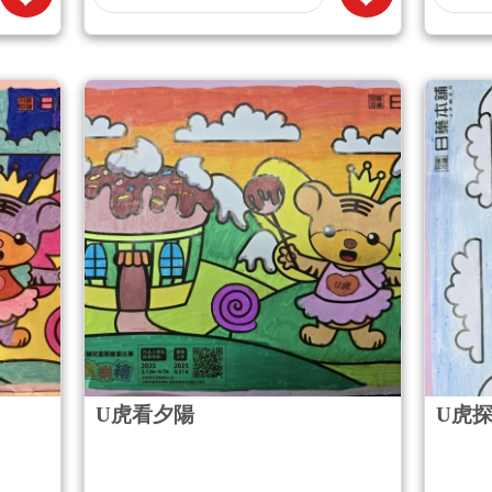
U虎看夕陽
U虎