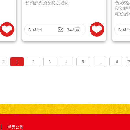
韻韻虎虎的探險烘培坊
色彩繽
夢幻般
繽紛的
No.094
票
No.09
342
一頁
1
2
3
4
5
...
16
得獎公佈