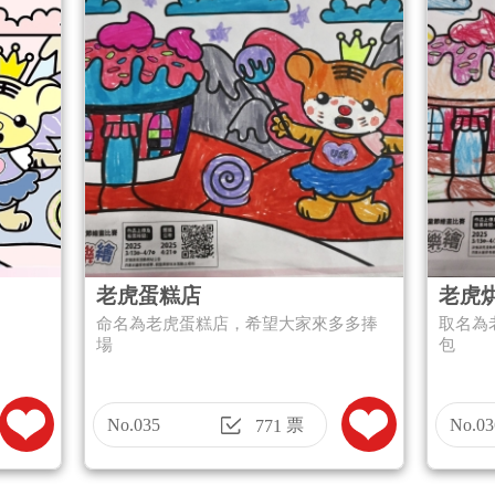
老虎蛋糕店
老虎
命名為老虎蛋糕店，希望大家來多多捧
取名為
場
包
No.035
票
No.03
771