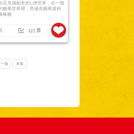
紛且充滿創意的U虎世界，在一個
的糖果世界裡，旁邊有糖果屋和
棒棒糖
5
票
322
下一頁
末頁