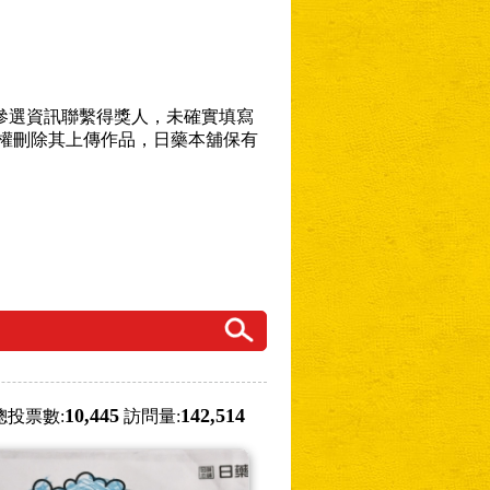
次，依參選資訊聯繫得獎人，未確實填寫
權刪除其上傳作品，日藥本舖保有
10,445
142,514
總投票數:
訪問量: