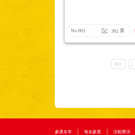
No.003
票
382
首頁
上
參選名單
報名參選
活動獎項