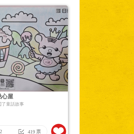
點心屋
闖了童話故事
2
票
419