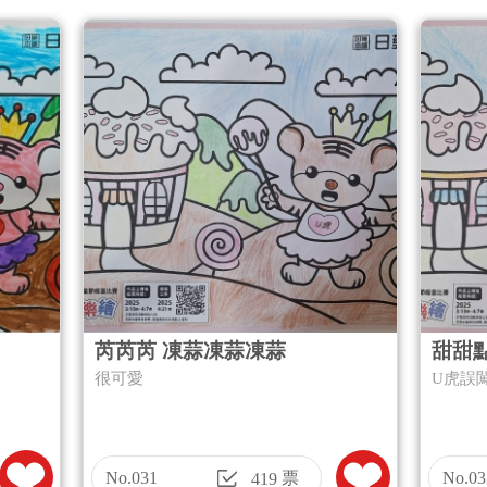
芮芮芮 凍蒜凍蒜凍蒜
甜甜
很可愛
U虎誤
No.031
票
No.03
419