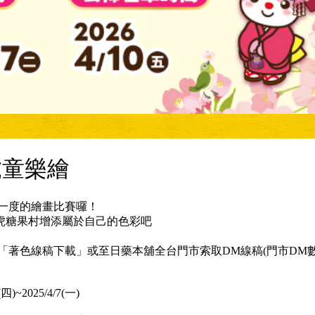
虎童樂繪
一度的繪畫比賽囉！
虎糖果村增添屬於自己的色彩吧
「著色線稿下載」或至日藥本舖全台門市索取DM線稿(門市DM
~2025/4/7(一)