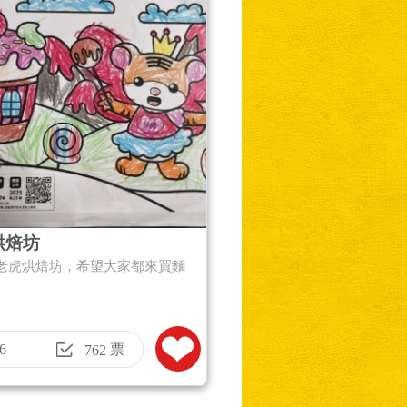
烘焙坊
老虎烘焙坊，希望大家都來買麵
6
票
762