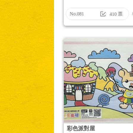
No.081
票
410
彩色派對屋