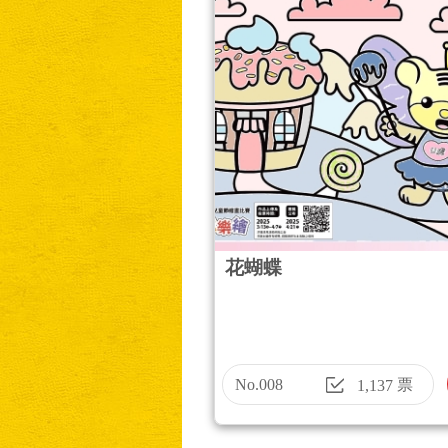
花蝴蝶
No.008
票
1,137