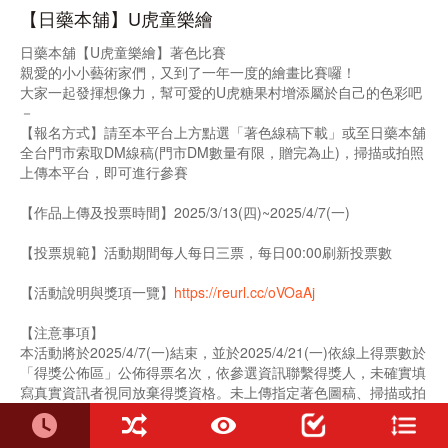
【日藥本舖】U虎童樂繪
日藥本舖【U虎童樂繪】著色比賽
親愛的小小藝術家們，又到了一年一度的繪畫比賽囉！
大家一起發揮想像力，幫可愛的U虎糖果村增添屬於自己的色彩吧
－
【報名方式】請至本平台上方點選「著色線稿下載」或至日藥本舖
全台門市索取DM線稿(門市DM數量有限，贈完為止)，掃描或拍照
上傳本平台，即可進行參賽
【作品上傳及投票時間】2025/3/13(四)~2025/4/7(一)
【投票規範】活動期間每人每日三票，每日00:00刷新投票數
【活動說明與獎項一覽】
https://reurl.cc/oVOaAj
【注意事項】
本活動將於2025/4/7(一)結束，並於2025/4/21(一)依線上得票數於
「得獎公佈區」公佈得票名次，依參選資訊聯繫得獎人，未確實填
寫真實資訊者視同放棄得獎資格。未上傳指定著色圖稿、掃描或拍
照不清晰等，經主辦單位評估將有權刪除其上傳作品，日藥本舖保
有解釋、調整與修改本活動之權利。