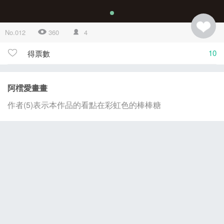
No.012
360
4
10
得票數
阿橒愛畫畫
作者(5)表示本作品的看點在彩虹色的棒棒糖