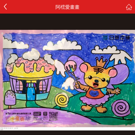
阿橒愛畫畫