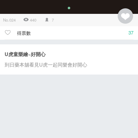
No.024
440
7
37
得票數
U虎童樂繪~好開心
到日藥本舖看見U虎一起同樂會好開心