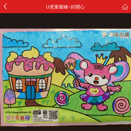
U虎童樂繪~好開心