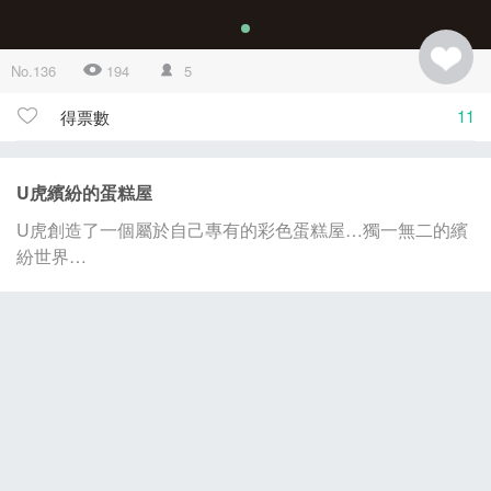
No.136
194
5
11
得票數
U虎繽紛的蛋糕屋
U虎創造了一個屬於自己專有的彩色蛋糕屋…獨一無二的繽
紛世界…