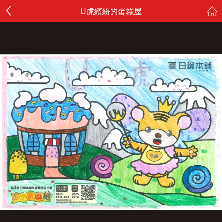
U虎繽紛的蛋糕屋