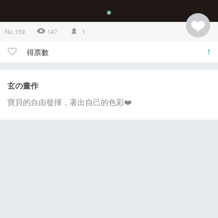
No.159
147
1
1
得票數
玄の畫作
寶貝的自由發揮，著出自己的色彩❤️