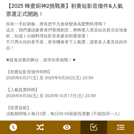
【2025 蜂蜜廚神2挑戰賽】初賽短影音徵件&人氣
票選正式開跑！
你有一手好廚藝，擅長把平凡食材變身為驚艷料理嗎？
這次，我們邀請參賽者們發揮創意，將蜂蜜入菜並結合新北在地食
材，拍成１分鐘料理短影音來參加初賽徵選！
不只秀出你的拿手菜，更有機會拿下人氣獎，讓更多人看見你的作
品！
✸挺進決賽的舞台，就等你來挑戰！✸
【初賽短影音徵件時間】
2025年6月27(五) 至 2025年9月26日(五) 23:59
【人氣投票時間】
2025年9月26(五) 至 2025年10月17日(五) 23:59
【投票規範】
活動期間每人每日3票，每日00:00刷新投票數 (不能投同一人)
【入選決賽及人氣獎公布】
入選決賽公布時間2025年10月17日(二) 中午12:00