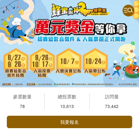
參選數量
總投票數
訪問量
78
10,613
73,442
我要報名