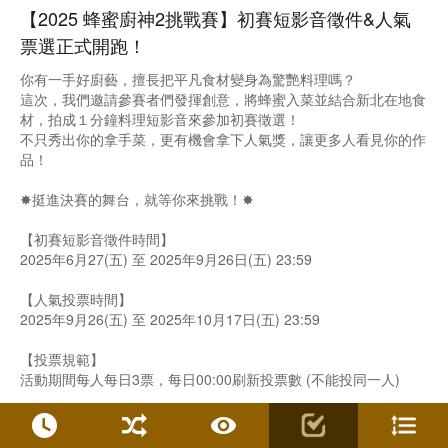
【2025 蜂蜜廚神2挑戰賽】初賽短影音徵件&人氣
票選正式開跑！
你有一手好廚藝，擅長把平凡食材變身為驚艷料理嗎？
這次，我們邀請參賽者們發揮創意，將蜂蜜入菜並結合新北在地食
材，拍成１分鐘料理短影音來參加初賽徵選！
不只秀出你的拿手菜，更有機會拿下人氣獎，讓更多人看見你的作
品！
✸挺進決賽的舞台，就等你來挑戰！✸
【初賽短影音徵件時間】
2025年6月27(五) 至 2025年9月26日(五) 23:59
【人氣投票時間】
2025年9月26(五) 至 2025年10月17日(五) 23:59
【投票規範】
活動期間每人每日3票，每日00:00刷新投票數 (不能投同一人)
【入選決賽及人氣獎公布】
入選決賽公布時間2025年10月17日(二) 中午12:00