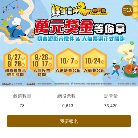
參選數量
總投票數
訪問量
78
10,613
73,420
我要報名