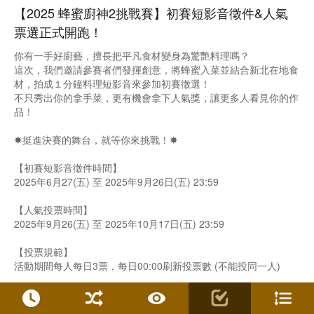
【2025 蜂蜜廚神2挑戰賽】初賽短影音徵件&人氣
票選正式開跑！
你有一手好廚藝，擅長把平凡食材變身為驚艷料理嗎？
這次，我們邀請參賽者們發揮創意，將蜂蜜入菜並結合新北在地食
材，拍成１分鐘料理短影音來參加初賽徵選！
不只秀出你的拿手菜，更有機會拿下人氣獎，讓更多人看見你的作
品！
✸挺進決賽的舞台，就等你來挑戰！✸
【初賽短影音徵件時間】
2025年6月27(五) 至 2025年9月26日(五) 23:59
【人氣投票時間】
2025年9月26(五) 至 2025年10月17日(五) 23:59
【投票規範】
活動期間每人每日3票，每日00:00刷新投票數 (不能投同一人)
【入選決賽及人氣獎公布】
入選決賽公布時間2025年10月17日(二) 中午12:00