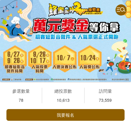
參選數量
總投票數
訪問量
78
10,613
73,559
我要報名