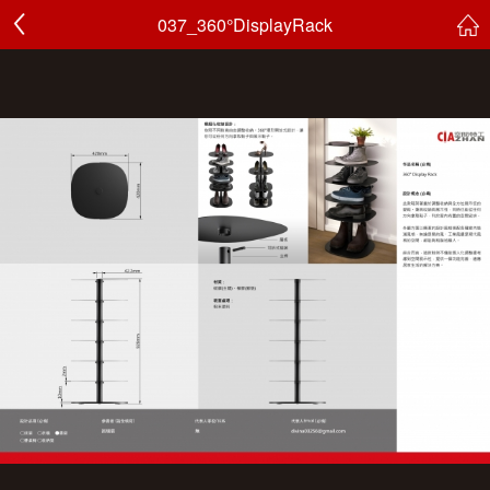
037_360°DisplayRack