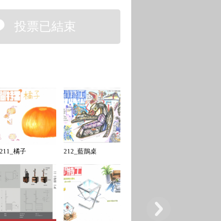
投票已結束
211_橘子
212_藍鵲桌