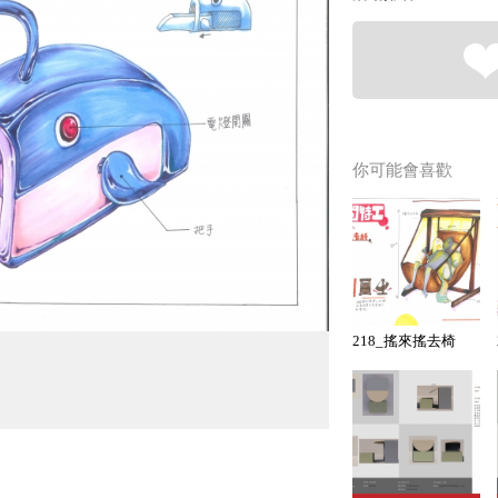
你可能會喜歡
218_搖來搖去椅