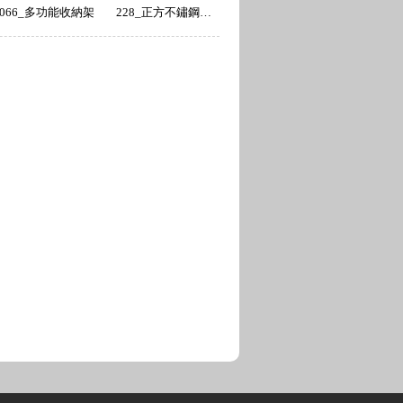
066_多功能收納架
228_正方不鏽鋼玻璃小茶几