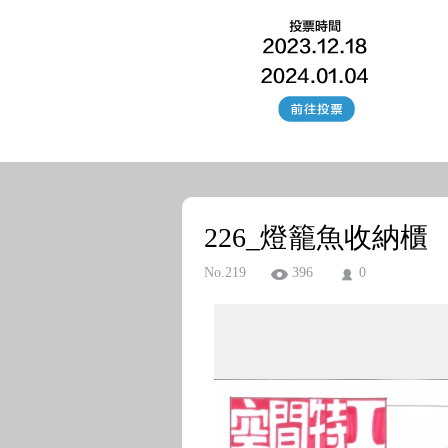
226_燈籠魚收納櫃
No.219
396
0