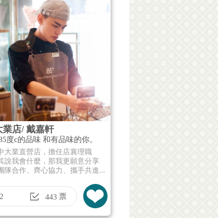
業店/ 戴嘉軒
85度c的品味 和有品味的你。
中大業直營店，擔任店襄理職
其說我會什麼，那我更願意分享
團隊合作、齊心協力、攜手共進...
2
票
443