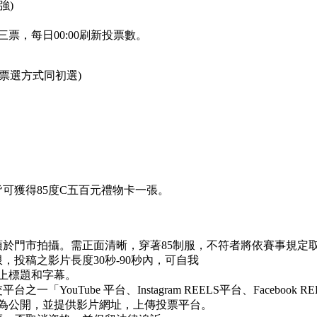
強)
票，每日00:00刷新投票數。
 (票選方式同初選)
可獲得85度C五百元禮物卡一張。
須於門市拍攝。需正面清晰，穿著85制服，不符者將依賽事規定
，投稿之影片長度30秒-90秒內，可自我
上標題和字幕。
「YouTube 平台、Instagram REELS平台、Faceboo
為公開，並提供影片網址，上傳投票平台。