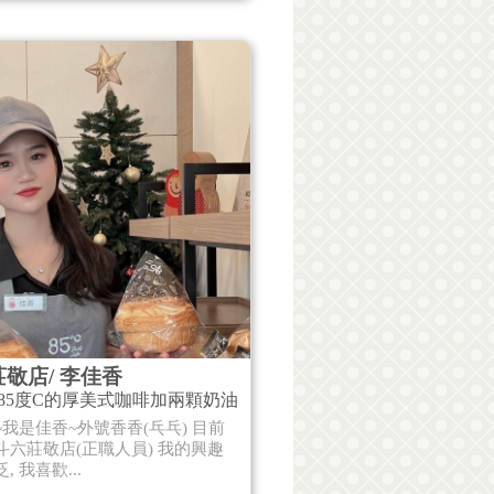
敬店/ 李佳香
85度C的厚美式咖啡加兩顆奶油
我是佳香~外號香香(乓乓) 目前
斗六莊敬店(正職人員) 我的興趣
, 我喜歡...