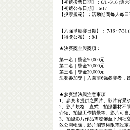
【初選投票日期】：6/1~6/16 (選六
【初選公布日期】: 6/17
【投票規範】；活動期間每人每日三
【六強爭霸賽日期】： 7/16 ~7/31
【得獎公布】：8/1
★決賽獎金與獎項：
第一名｜獎金50,000元
第二名｜獎金30,000元
第三名｜獎金20,000元
決賽參加獎｜入圍前6強參賽者，皆
★參賽辦法與注意事項：
1、參賽者提供之照片、影片背景
2、影片規格：直式，拍攝器材不限
介紹、拍攝工作情景等。影片可自
3、拍攝影片作品需發佈至下列社交平台之一
效公開帳號，影片瀏覽權限需設定