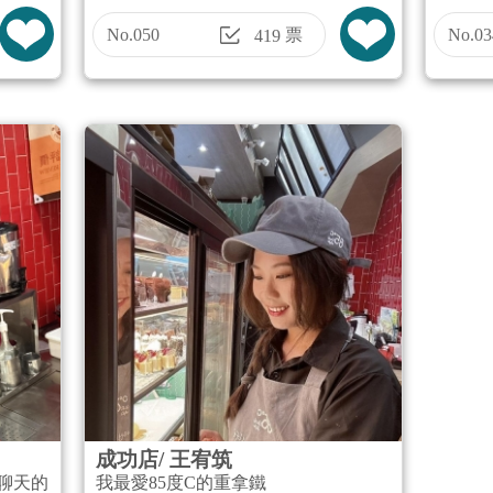
No.050
票
No.03
419
成功店/ 王宥筑
聊天的
我最愛85度C的重拿鐵