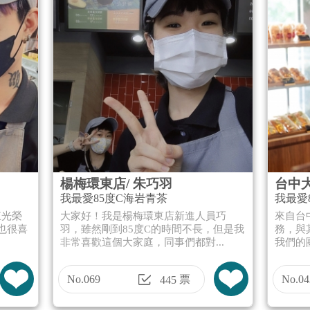
楊梅環東店/ 朱巧羽
台中大
我最愛85度C海岩青茶
我最愛
東光榮
大家好！我是楊梅環東店新進人員巧
來自台
也很喜
羽，雖然剛到85度C的時間不長，但是我
務，與
非常喜歡這個大家庭，同事們都對...
我們的
No.069
票
No.04
445