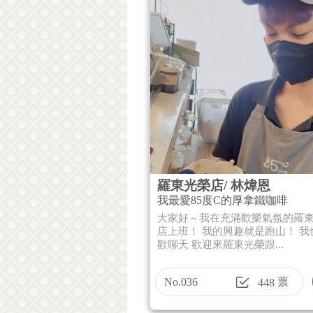
羅東光榮店/ 林煒恩
我最愛85度C的厚拿鐵咖啡
大家好～我在充滿歡樂氣氛的羅
店上班！ 我的興趣就是跑山！ 我
歡聊天 歡迎來羅東光榮跟...
No.036
票
448