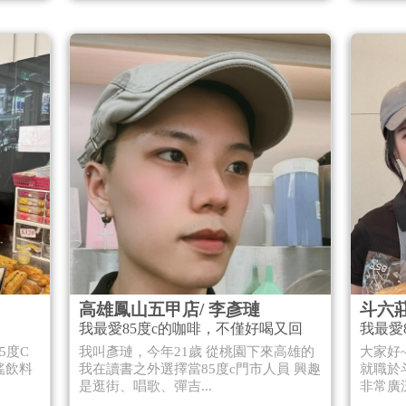
高雄鳳山五甲店/ 李彥璉
斗六莊
我最愛85度c的咖啡，不僅好喝又回
我最愛
甘，香氣也非常十足。
球 :)
5度C
我叫彥璉，今年21歲 從桃園下來高雄的
大家好~
搖飲料
我在讀書之外選擇當85度c門市人員 興趣
就職於
是逛街、唱歌、彈吉...
非常廣泛