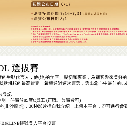
DOL 選拔賽
品牌的生動代言人，他(她)的笑容、親切和專業，為顧客帶來美好
耕耘的最高肯定，希望通過這次票選，選出您心中最佳的85度C S
報名登記
性別，任職於85度C員工 (正職、兼職皆可)
(非沙龍照)，30秒影片檔自我介紹，上傳本平台，即可進行參
B或LINE帳號登入平台投票