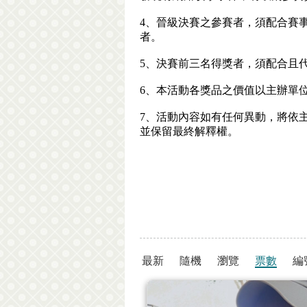
4、晉級決賽之參賽者，須配合賽
者。
5、決賽前三名得獎者，須配合且
6、本活動各獎品之價值以主辦單
7、活動內容如有任何異動，將依
並保留最終解釋權。
最新
隨機
瀏覽
票數
編