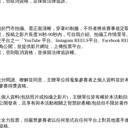
票，否取消資格，並保留法律追訴。
須於門市拍攝。需正面清晰，穿著85制服，不符者將依賽事規定
，投稿之影片長度30秒-90秒內，可自我介紹、拍攝工作情景
「YouTube 平台、Instagram REELS平台、Faceboo
為公開，並提供影片網址，上傳投票平台。
票，否則取消資格，並保留法律追訴權。
充分閱讀、瞭解並同意，主辦單位得蒐集參賽者之個人資料並於
參賽得獎資格。
之個人資料(包括照片或拍攝之影片)，主辦單位皆有權於本活動
公開發表，且享有與本活動相關之智慧財產權(包括但不限於著
友全力投票，但嚴禁參賽者以任何形式在任何平台上對其他選手
資格。