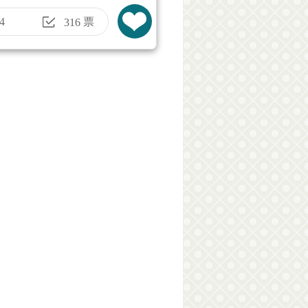
4
票
316