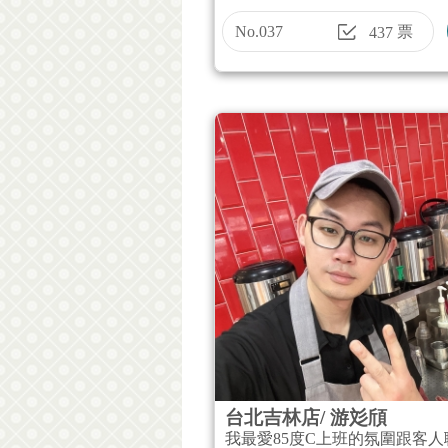
No.037
票
437
台北吉林店/ 游彣頎
我最愛85度C上班的氛圍跟客人