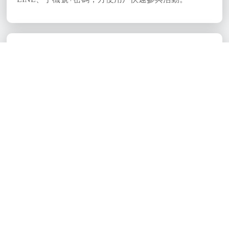
活動分組
活動可以選擇不分組或是進行一級分組、二級組，可
以進行分組投票或分組分類投票，增加活動的靈活性
和多樣性。
作品報名審核
可以設定是否需要審核報名作品，如需審核，須等待
管理員審核後才會公開作品。