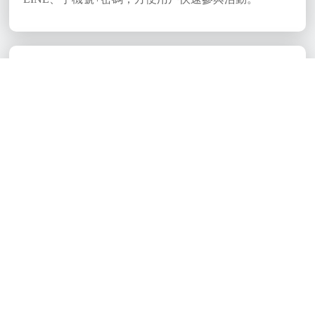
活動分組
活動可以選擇不分組或是進行一級分組、二級組，可
以進行分組投票或分組分類投票，增加活動的靈活性
和多樣性。
作品報名審核
可以設定是否需要審核報名作品，如需審核，須等待
管理員審核後才會公開作品。