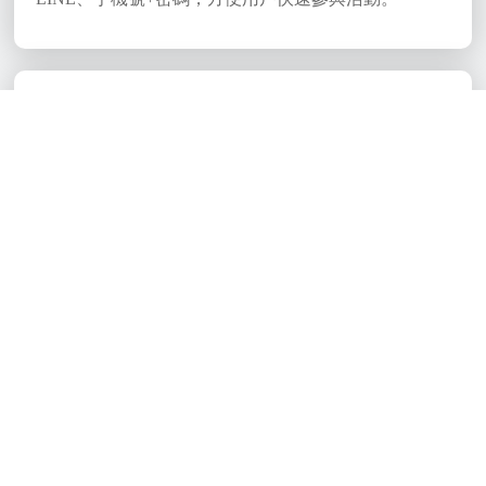
活動分組
活動可以選擇不分組或是進行一級分組、二級組，可
以進行分組投票或分組分類投票，增加活動的靈活性
和多樣性。
作品報名審核
可以設定是否需要審核報名作品，如需審核，須等待
管理員審核後才會公開作品。