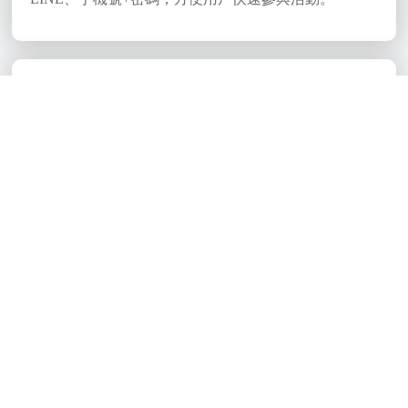
活動分組
活動可以選擇不分組或是進行一級分組、二級組，可
以進行分組投票或分組分類投票，增加活動的靈活性
和多樣性。
作品報名審核
可以設定是否需要審核報名作品，如需審核，須等待
管理員審核後才會公開作品。