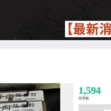
1,594
得票數