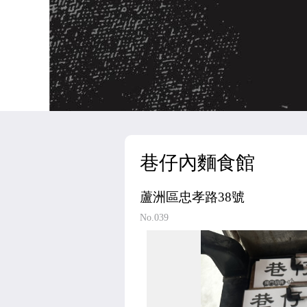
巷仔內麵食館
蘆洲區忠孝路38號
No.039