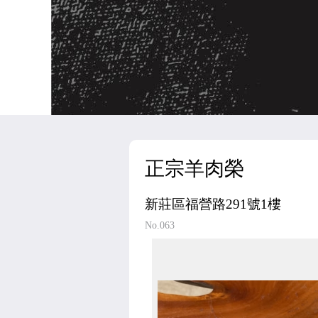
正宗羊肉榮
新莊區福營路291號1樓
No.063