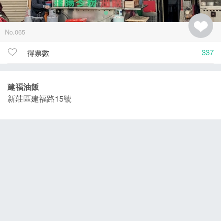
No.065
337
得票數
建福油飯
新莊區建福路15號