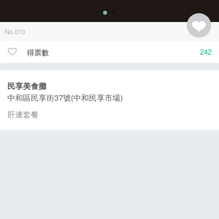
No.070
242
得票數
民享美食攤
中和區民享街37號(中和民享市場)
肝連套餐