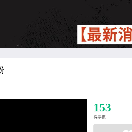
粉
153
得票數