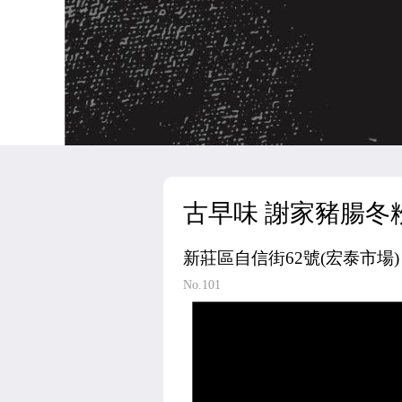
古早味 謝家豬腸冬
新莊區自信街62號(宏泰市場)
No.101