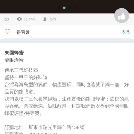
123
11,502
342
515
得票數
東園蜂蜜
龍眼蜂蜜
傳承三代好技藝
堅持一甲子的好味道
台灣為海島型的氣候，物產豐碩，同時也造就了獨一無二好
品質的龍眼蜜。
我們累積了三代養蜂經驗，生產質優的龍眼蜂蜜；濃郁的龍
眼香氣、圓潤飽滿、滋味醇厚，也讓我們數次得到全國龍眼
蜂蜜評鑒-特等奬。
訂購地址：屏東市瑞光里歸仁路158號